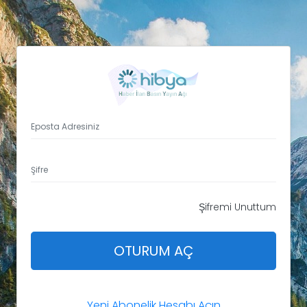
Şifremi Unuttum
OTURUM AÇ
Yeni Abonelik Hesabı Açın