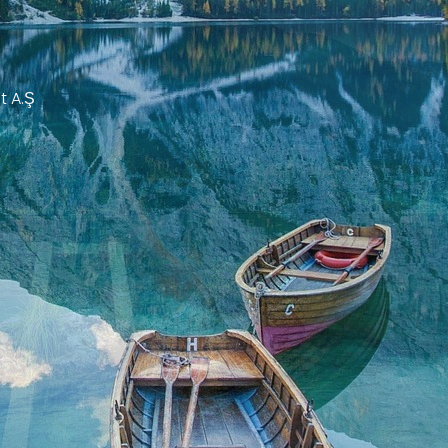
t A.Ş